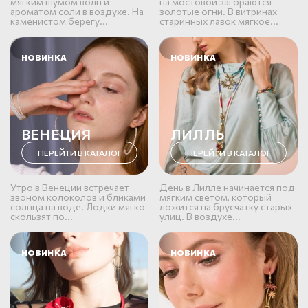
мягким шумом волн и
на мостовой загораются
ароматом соли в воздухе. На
золотые огни. В витринах
каменистом берегу...
старинных лавок мягкое...
НОВИНКА
НОВИНКА
ВЕНЕЦИЯ
ЛИЛЛЬ
ПЕРЕЙТИ В КАТАЛОГ
ПЕРЕЙТИ В КАТАЛОГ
Утро в Венеции встречает
День в Лилле начинается под
звоном колоколов и бликами
мягким светом, который
солнца на воде. Лодки мягко
ложится на брусчатку старых
скользят по...
улиц. В воздухе...
НОВИНКА
НОВИНКА