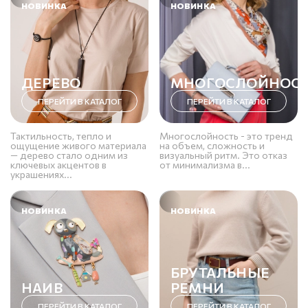
НОВИНКА
НОВИНКА
ДЕРЕВО
МНОГОСЛОЙНОС
ПЕРЕЙТИ В КАТАЛОГ
ПЕРЕЙТИ В КАТАЛОГ
Тактильность, тепло и
Многослойность - это тренд
ощущение живого материала
на объем, сложность и
— дерево стало одним из
визуальный ритм. Это отказ
ключевых акцентов в
от минимализма в...
украшениях...
НОВИНКА
НОВИНКА
БРУТАЛЬНЫЕ
НАИВ
РЕМНИ
ПЕРЕЙТИ В КАТАЛОГ
ПЕРЕЙТИ В КАТАЛОГ