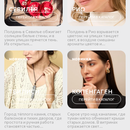
СЕВИЛЬЯ
РИО
ПЕРЕЙТИ В КАТАЛОГ
ПЕРЕЙТИ В КАТАЛОГ
Полдень в Севилье обжигает
Полдень в Рио взрывается
солнцем белые стены, и в
цветом: на улицах танцует
узких улицах прячется тень.
свет, в воздухе смешаны
Из открытых...
ароматы цветов и...
НОВИНКА
НОВИНКА
ТБИЛИСИ
КОПЕНГАГЕН
ПЕРЕЙТИ В КАТАЛОГ
ПЕРЕЙТИ В КАТАЛОГ
Город тёплого камня, старых
Серое утро над каналами, где
балконов и тихих дворов, где
туман мягко обнимает крыши
простота и ручная работа
старых домов. В витринах
становятся частью...
отражается свет...