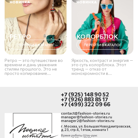
НОВИНКА
НОВИНКА
РЕТРО
КОЛОРБЛОК
ПЕРЕЙТИ В КАТАЛОГ
ПЕРЕЙТИ В КАТАЛОГ
Ретро — это путешествие во
Яркость, контраст и энергия —
времени и дань уважения
это суть колорблока. Этот
стилям прошлого. Это не
тренд — отказ от
просто копирование...
монохромности в...
+7 (925) 148 90 52
+7 (926) 883 85 17
+7 (499) 322 09 66
contact@fashion-stories.ru
manager@fashion-stories.ru
manager2@fashion-stories.ru
г. Москва, ул. Большая Новодмитровская,
д.23, стр.6, 1 этаж, комната 1
Время работы Шоу-рум: