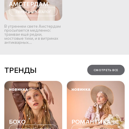
АМСТЕРДАМ
ПЕРЕЙТИ В КАТАЛОГ
В утреннем свете Амстердам
просыпается медленно:
трамваи ещё редки,
мостовые тихи, и в витринах
антикварных...
ТРЕНДЫ
СМОТРЕТЬ ВСЕ
НОВИНКА
НОВИНКА
БОХО
РОМАНТИКА