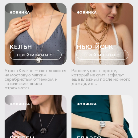
НОВИНКА
НОВИНКА
КЕЛЬН
НЬЮ-ЙОРК
ПЕРЕЙТИ В КАТАЛОГ
ПЕРЕЙТИ В КАТАЛОГ
Утро в Кёльне — свет ложится
Раннее утро в городе,
на мостовую мягким
который не спит: асфальт
серебристым оттенком, и
ещё влажный после ночного
готические шпили
дождя, и в...
отражаются...
НОВИНКА
НОВИНКА