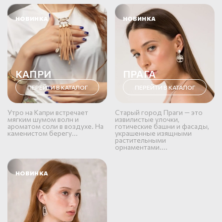
НОВИНКА
НОВИНКА
КАПРИ
ПРАГА
ПЕРЕЙТИ В КАТАЛОГ
ПЕРЕЙТИ В КАТАЛОГ
Утро на Капри встречает
Старый город Праги — это
мягким шумом волн и
извилистые улочки,
ароматом соли в воздухе. На
готические башни и фасады,
каменистом берегу...
украшенные изящными
растительными
орнаментами....
НОВИНКА