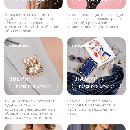
Анималистичные принты —
Горох возвращается как один
один из самых мощных и
из самых узнаваемых принтов
неизменно актуальных
— лёгкий, графичный и
трендов, который добавляет
универсальный. Он может...
образу дикую...
НОВИНКА
НОВИНКА
ЗВЕРИ
ГЛАМУР
ПЕРЕЙТИ В КАТАЛОГ
ПЕРЕЙТИ В КАТАЛОГ
Хищные принты остаются
Гламур — это про блеск,
одним из самых
роскошь и уверенность в
выразительных акцентов в
себе. Это тренд для тех,
образе. Леопард, змея и
кто...
другие анималистичные...