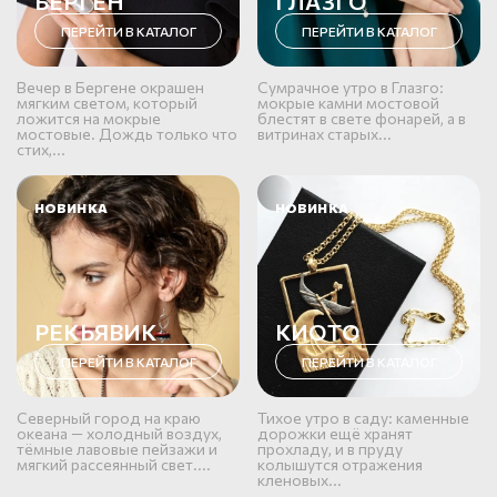
БЕРГЕН
ГЛАЗГО
ПЕРЕЙТИ В КАТАЛОГ
ПЕРЕЙТИ В КАТАЛОГ
Вечер в Бергене окрашен
Сумрачное утро в Глазго:
мягким светом, который
мокрые камни мостовой
ложится на мокрые
блестят в свете фонарей, а в
мостовые. Дождь только что
витринах старых...
стих,...
НОВИНКА
НОВИНКА
РЕКЬЯВИК
КИОТО
ПЕРЕЙТИ В КАТАЛОГ
ПЕРЕЙТИ В КАТАЛОГ
Северный город на краю
Тихое утро в саду: каменные
океана — холодный воздух,
дорожки ещё хранят
тёмные лавовые пейзажи и
прохладу, и в пруду
мягкий рассеянный свет....
колышутся отражения
кленовых...