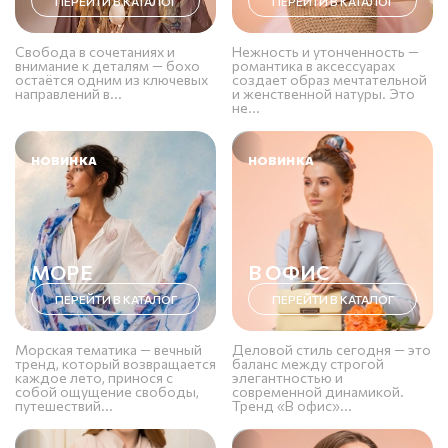
ПЕРЕЙТИ В КАТАЛОГ
ПЕРЕЙТИ В КАТАЛОГ
Свобода в сочетаниях и
Нежность и утонченность —
внимание к деталям — бохо
романтика в аксессуарах
остаётся одним из ключевых
создает образ мечтательной
направлений в...
и женственной натуры. Это
не...
НОВИНКА
НОВИНКА
МОРЕ
В ОФИС
ПЕРЕЙТИ В КАТАЛОГ
ПЕРЕЙТИ В КАТАЛОГ
Морская тематика — вечный
Деловой стиль сегодня — это
тренд, который возвращается
баланс между строгой
каждое лето, принося с
элегантностью и
собой ощущение свободы,
современной динамикой.
путешествий...
Тренд «В офис»...