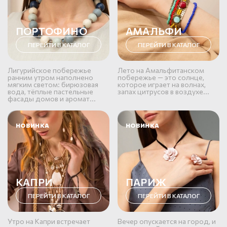
ПОРТОФИНО
АМАЛЬФИ
ПЕРЕЙТИ В КАТАЛОГ
ПЕРЕЙТИ В КАТАЛОГ
Лигурийское побережье
Лето на Амальфитанском
ранним утром наполнено
побережье — это солнце,
мягким светом: бирюзовая
которое играет на волнах,
вода, тёплые пастельные
запах цитрусов в воздухе...
фасады домов и аромат...
НОВИНКА
НОВИНКА
КАПРИ
ПАРИЖ
ПЕРЕЙТИ В КАТАЛОГ
ПЕРЕЙТИ В КАТАЛОГ
Утро на Капри встречает
Вечер опускается на город, и