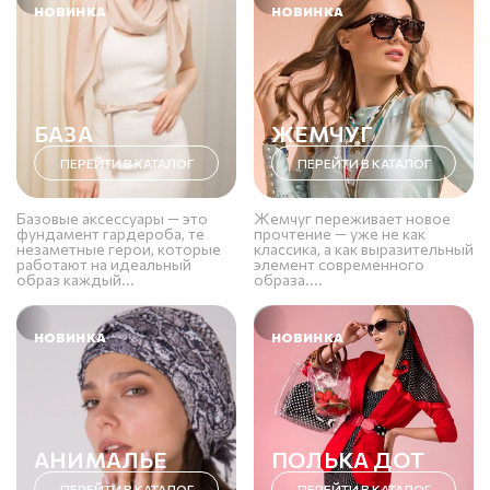
НОВИНКА
НОВИНКА
БАЗА
ЖЕМЧУГ
ПЕРЕЙТИ В КАТАЛОГ
ПЕРЕЙТИ В КАТАЛОГ
Базовые аксессуары — это
Жемчуг переживает новое
фундамент гардероба, те
прочтение — уже не как
незаметные герои, которые
классика, а как выразительный
работают на идеальный
элемент современного
образ каждый...
образа....
НОВИНКА
НОВИНКА
АНИМАЛЬЕ
ПОЛЬКА ДОТ
ПЕРЕЙТИ В КАТАЛОГ
ПЕРЕЙТИ В КАТАЛОГ