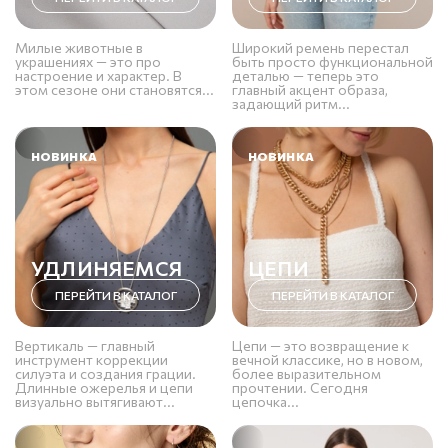
Милые животные в
Широкий ремень перестал
украшениях — это про
быть просто функциональной
настроение и характер. В
деталью — теперь это
этом сезоне они становятся...
главный акцент образа,
задающий ритм...
НОВИНКА
НОВИНКА
УДЛИНЯЕМСЯ
ЦЕПИ
ПЕРЕЙТИ В КАТАЛОГ
ПЕРЕЙТИ В КАТАЛОГ
Вертикаль — главный
Цепи — это возвращение к
инструмент коррекции
вечной классике, но в новом,
силуэта и создания грации.
более выразительном
Длинные ожерелья и цепи
прочтении. Сегодня
визуально вытягивают...
цепочка...