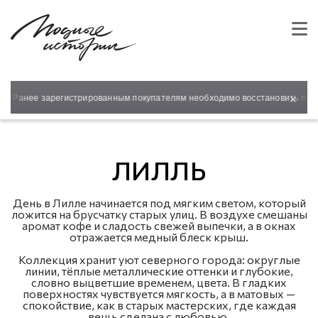
×
! Ранее зарегистрированным покупателям необходимо восстановить парол
ЛИЛЛЬ
День в Лилле начинается под мягким светом, который
ложится на брусчатку старых улиц. В воздухе смешаны
аромат кофе и сладость свежей выпечки, а в окнах
отражается медный блеск крыш.
Коллекция хранит уют северного города: округлые
линии, тёплые металлические оттенки и глубокие,
словно выцветшие временем, цвета. В гладких
поверхностях чувствуется мягкость, а в матовых —
спокойствие, как в старых мастерских, где каждая
вещь сделана с любовью.