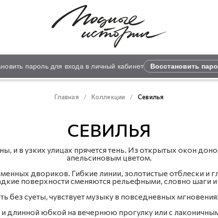
ть пароль для входа в личный кабинет
Восстановить пароль 
Главная
Коллекции
Севилья
СЕВИЛЬЯ
, и в узких улицах прячется тень. Из открытых окон донос
апельсиновым цветом.
менных двориков. Гибкие линии, золотистые отблески и 
адкие поверхности сменяются рельефными, словно шаги и п
ь без суеты, чувствует музыку в повседневных мгновениях
 и длинной юбкой на вечернюю прогулку или с лаконичным 