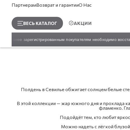
Партнерам
Возврат и гарантии
О Нас
АКЦИИ
ВЕСЬ КАТАЛОГ
! Ранее зарегистрированным покупателям необходимо восстанови
Полдень в Севилье обжигает солнцем белые стены
В этой коллекции — жар южного дня и прохлада ка
фламенко. Гл
Подойдёт тем, кто любит яркост
Можно надеть с лёгкой блузой