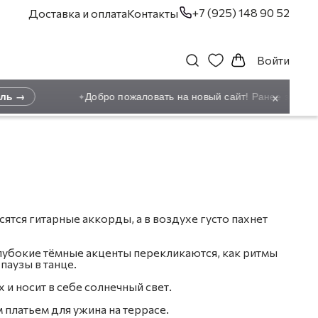
+7 (925) 148 90 52
Доставка и оплата
Контакты
Войти
×
→
Добро пожаловать на новый сайт! Ранее зарегистр
✦
ятся гитарные аккорды, а в воздухе густо пахнет
глубокие тёмные акценты перекликаются, как ритмы
аузы в танце.
 и носит в себе солнечный свет.
платьем для ужина на террасе.