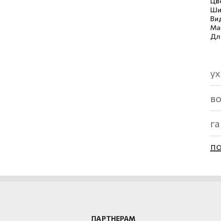
Цв
Ши
Ви
Ма
Дл
ух
в
г
по
ПАРТНЕРАМ