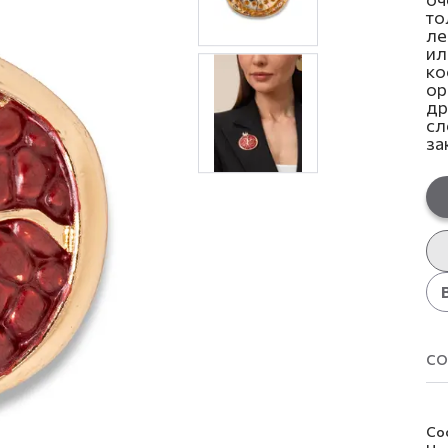
то
ле
ил
ко
ор
др
сл
за
со
Со