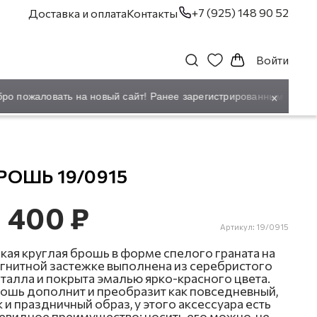
+7 (925) 148 90 52
Доставка и оплата
Контакты
Войти
×
о пожаловать на новый сайт! Ранее зарегистрированным покупат
РОШЬ 19/0915
 400 ₽
Артикул:
19/0915
кая круглая брошь в форме спелого граната на
гнитной застежке выполнена из серебристого
талла и покрыта эмалью ярко-красного цвета.
ошь дополнит и преобразит как повседневный,
к и праздничный образ, у этого аксессуара есть
евидное преимущество: носить его можно, не