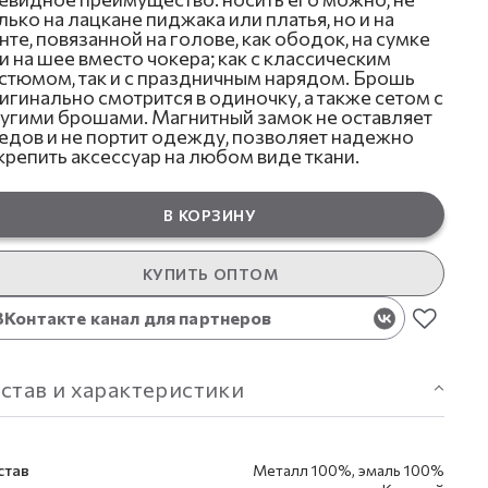
лько на лацкане пиджака или платья, но и на
нте, повязанной на голове, как ободок, на сумке
и на шее вместо чокера; как с классическим
стюмом, так и с праздничным нарядом. Брошь
игинально смотрится в одиночку, а также сетом с
угими брошами. Магнитный замок не оставляет
едов и не портит одежду, позволяет надежно
крепить аксессуар на любом виде ткани.
В КОРЗИНУ
КУПИТЬ ОПТОМ
ВКонтакте канал для партнеров
став и характеристики
став
Металл 100%, эмаль 100%