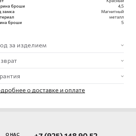
ет
Красный
рина броши
4,5
д замка
Магнитный
териал
металл
ина броши
5
од за изделием
озврат
арантия
дробнее о доставке и оплате
+7 (925) 148 90 52
О НАС