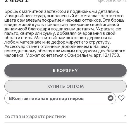
Артикул:
19/0954
Брошь с магнитной застёжкой и подвижными деталями.
Изящный аксессуар, выполненный из металла золотистого
цвета с эмалевым покрытием нежных оттенков. Эта брошь
в виде милой куклы привлекает внимание своей игривой
динамикой благодаря подвижным деталям. Украсьте ею
пальто, свитер или сумку, добавляя очарования в свой
образ и стиль. Магнитный замок крепко держится на
любом материале и не деформирует его структуру.
Аксессуар станет отличным дополнением к Вашему
повседневному образу или милым подарком для близкого
человека. Может сочетаться с Ожерельем, арт. 12/1753.
В КОРЗИНУ
КУПИТЬ ОПТОМ
ВКонтакте канал для партнеров
состав и характеристики