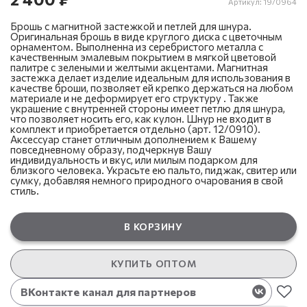
Артикул:
19/0964
Брошь с магнитной застежкой и петлей для шнура.
Оригинальная брошь в виде круглого диска с цветочным
орнаментом. Выполненна из серебристого металла с
качественным эмалевым покрытием в мягкой цветовой
палитре с зелеными и желтыми акцентами. Магнитная
застежка делает изделие идеальным для использования в
качестве броши, позволяет ей крепко держаться на любом
материале и не деформирует его структуру . Также
украшение с внутренней стороны имеет петлю для шнура,
что позволяет носить его, как кулон. Шнур не входит в
комплект и приобретается отдельно (арт. 12/0910).
Аксессуар станет отличным дополнением к Вашему
повседневному образу, подчеркнув Вашу
индивидуальность и вкус, или милым подарком для
близкого человека. Украсьте ею пальто, пиджак, свитер или
сумку, добавляя немного природного очарования в свой
стиль.
В КОРЗИНУ
КУПИТЬ ОПТОМ
ВКонтакте канал для партнеров