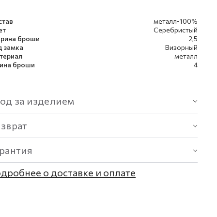
став
металл-100%
ет
Серебристый
рина броши
2,5
д замка
Визорный
териал
металл
ина броши
4
од за изделием
озврат
арантия
дробнее о доставке и оплате