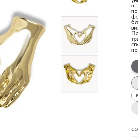
по
по
фо
бл
ви
По
тр
сп
по
со