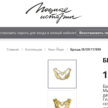
новить пароль для входа в личный кабинет
Восстановить пар
Главная
Коллекции
Нью-Йорк
Брошь 19/0977/999
Б
1
Бр
Ми
дв
Гл
ск
ун