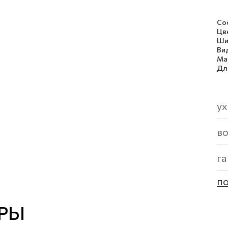
Со
Цв
Ши
Ви
Ма
Дл
ух
в
г
по
РЫ