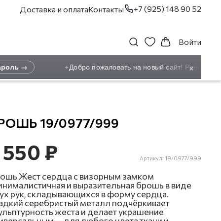
+7 (925) 148 90 52
Доставка и оплата
Контакты
Войти
×
оль →
Добро пожаловать на новый сайт! Ранее зарег
✦
РОШЬ 19/0977/999
 550 ₽
Артикул:
19/0977/999
ошь Жест сердца с визорным замком
нималистичная и выразительная брошь в виде
ух рук, складывающихся в форму сердца.
адкий серебристый металл подчёркивает
ульптурность жеста и делает украшение
иверсальным — для любого цвета ткани и