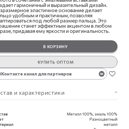
здает гармоничный и выразительный дизайн.
зразмерное эластичное основание делает
льцо удобным и практичным, позволяя
аптироваться под любой размер пальца. Это
рашение станет эффектным акцентом в любом
разе, придавая ему яркости и оригинальность.
В КОРЗИНУ
КУПИТЬ ОПТОМ
ВКонтакте канал для партнеров
став и характеристики
став
Металл 100%, эмаль 100%
ет
Разноцветный
териал
металл