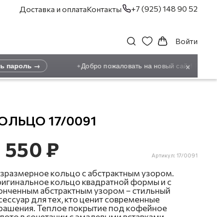
+7 (925) 148 90 52
Доставка и оплата
Контакты
Войти
×
 пароль →
Добро пожаловать на новый сайт! Ранее 
✦
ОЛЬЦО 17/0091
 550 ₽
Артикул:
17/0091
зразмерное кольцо с абстрактным узором.
игинальное кольцо квадратной формы и с
онченным абстрактным узором – стильный
сессуар для тех, кто ценит современные
рашения. Теплое покрытие под кофейное
лото в сочетании с эмалевыми вставками