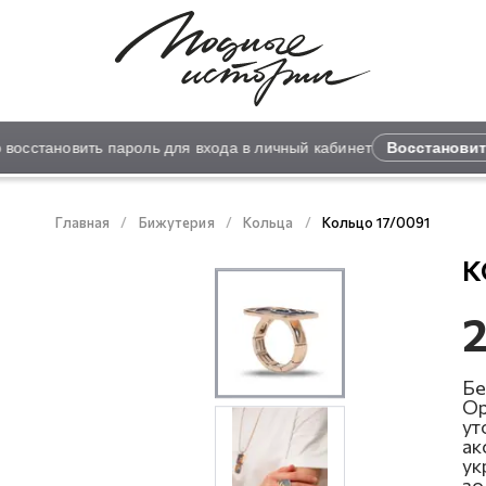
осстановить пароль для входа в личный кабинет
Восстановить
Главная
Бижутерия
Кольца
Кольцо 17/0091
К
2
Бе
Ор
ут
ак
ук
зо