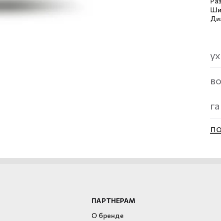
Ра
Ши
Ди
ух
в
г
по
ПАРТНЕРАМ
О бренде