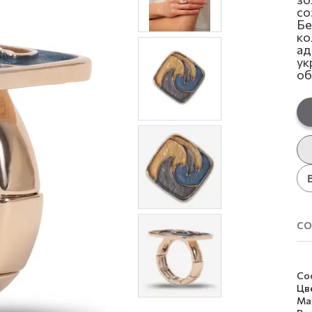
со
Бе
ко
ад
ук
об
со
Со
Цв
Ма