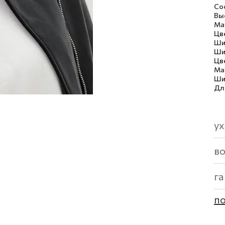
Со
Вы
Ма
Цв
Ши
Ши
Цв
Ма
Ши
Дл
ух
в
г
по