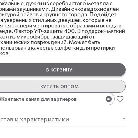
ркальные, дужки из серебристого металла с
рными заушниками. Дизайн очков вдохновлен
льтурой рейвов и крупного города. Подойдет
я уверенных стильных девушек, которые не
ятся экспериментировать с образами и всегда в
енде. Фактор УФ-защиты 400. В подарок- мягкий
хол из микрофибры, защищающий от
ханических повреждений. Может быть
пользован в качестве салфетки для протирки
ков.
В КОРЗИНУ
КУПИТЬ ОПТОМ
ВКонтакте канал для партнеров
став и характеристики