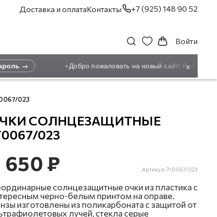
+7 (925) 148 90 52
Доставка и оплата
Контакты
Войти
×
оль →
Добро пожаловать на новый сайт! Ранее зарег
✦
/0067/023
ЧКИ СОЛНЦЕЗАЩИТНЫЕ
/0067/023
 650 ₽
Артикул:
7/0067/023
ординарные солнцезащитные очки из пластика с
тересным черно-белым принтом на оправе.
нзы изготовлены из поликарбоната с защитой от
ьтрафиолетовых лучей, стекла серые