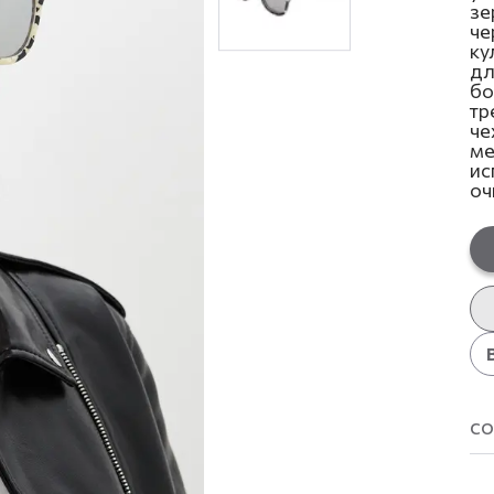
зе
че
ку
дл
бо
тр
че
ме
ис
оч
со