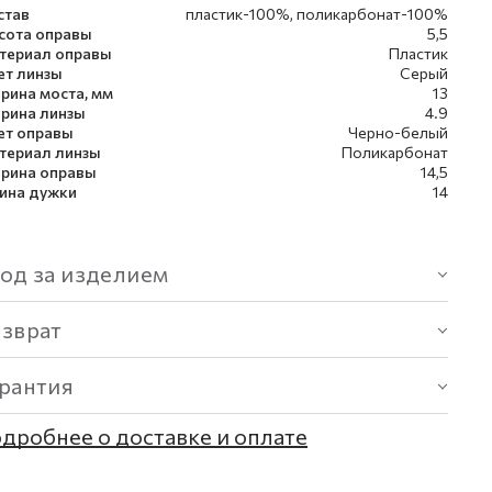
став
пластик-100%, поликарбонат-100%
сота оправы
5,5
териал оправы
Пластик
ет линзы
Серый
рина моста, мм
13
рина линзы
4.9
ет оправы
Черно-белый
териал линзы
Поликарбонат
рина оправы
14,5
ина дужки
14
од за изделием
озврат
арантия
дробнее о доставке и оплате