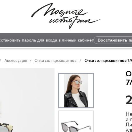
ановить пароль для входа в личный кабинет
Восстановить пар
Аксессуары
Очки солнцезащитные
Очки солнцезащитные 7
О
7
2
Не
ин
Ли
ул