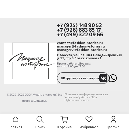
+7 (925) 148 90 52
+7 (926) 883 85 17
+7 (499) 322 09 66
contact@fashion-stories.ru
manager@fashion-stories.ru
manager2@fashion-stories.ru
г. Москва, ул. Большая Новодмитровская,
д.23, стр.6, 1 этаж, комната 1
Время работы Шоу-рум:
пн-пт с 8:00 до 17:00
ВК группа для партнеров
Политика конфиденциальности
© 2022-2026 ООО “Модные истории”. Все
Условия обработки ПДн
Публичная оферта
права защищены.
Главная
Поиск
Корзина
Избранное
Профиль