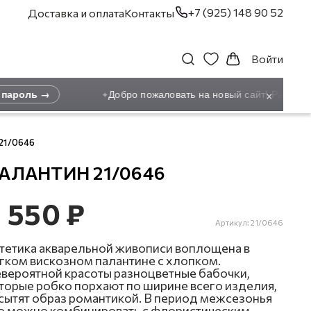
+7 (925) 148 90 52
Доставка и оплата
Контакты
Войти
×
ароль →
Добро пожаловать на новый сайт! Ранее зар
✦
21/0646
АЛАНТИН 21/0646
 550 ₽
Артикул:
21/0646
тетика акварельной живописи воплощена в
гком вискозном палантине с хлопком.
вероятной красоты разноцветные бабочки,
торые робко порхают по ширине всего изделия,
сытят образ романтикой. В период межсезонья
о можно комбинировать с флористическим