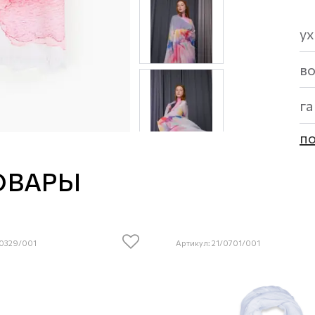
ух
в
г
по
ОВАРЫ
/0329/001
Артикул: 21/0701/001