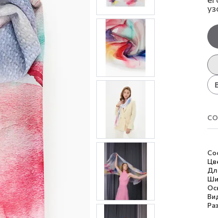
уз
со
Со
Цв
Дл
Ши
Ос
Ви
Ра