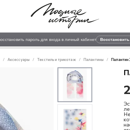
тановить пароль для входа в личный кабинет
Восстановить п
Аксессуары
Текстиль и трикотаж
Палантины
Палантин 
П
2
Эс
ле
Не
ко
на
ег