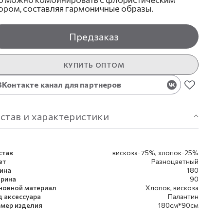
ором, составляя гармоничные образы.
Предзаказ
КУПИТЬ ОПТОМ
ВКонтакте канал для партнеров
став и характеристики
став
вискоза-75%, хлопок-25%
ет
Разноцветный
ина
180
рина
90
новной материал
Хлопок, вискоза
д аксессуара
Палантин
змер изделия
180см*90см