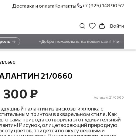
+7 (925) 148 90 52
Доставка и оплата
Контакты
Войти
×
ль →
Добро пожаловать на новый сайт! Ранее зареги
✦
21/0660
АЛАНТИН 21/0660
 300 ₽
Артикул:
21/0660
здушный палантин из вискозы и хлопка с
стительным принтом в акварельном стиле. Как
дто сама природа сотворила этот удивительный
лантин! Рисунок, олицетворяющий природную
асоту цветов, придется по вкусу нежным и
онченным натурам. Вы можете повязать его на