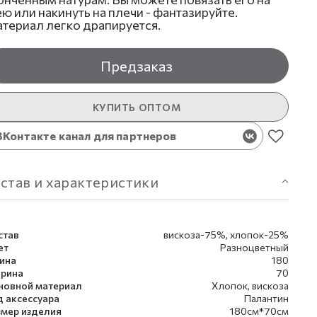
ю или накинуть на плечи - фантазируйте.
териал легко драпируется.
Предзаказ
КУПИТЬ ОПТОМ
ВКонтакте канал для партнеров
став и характеристики
став
вискоза-75%, хлопок-25%
ет
Разноцветный
ина
180
рина
70
новной материал
Хлопок, вискоза
д аксессуара
Палантин
змер изделия
180см*70см