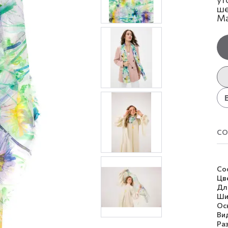
ше
Ма
со
Со
Цв
Дл
Ши
Ос
Ви
Ра