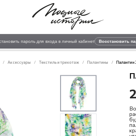
новить пароль для входа в личный кабинет
Восстановить паро
Аксессуары
Текстиль и трикотаж
Палантины
Палантин 
П
2
Во
ра
бу
па
кр
ут