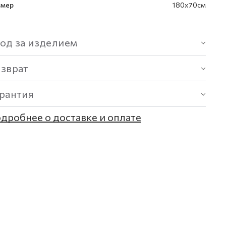
змер
180х70см
од за изделием
озврат
арантия
дробнее о доставке и оплате