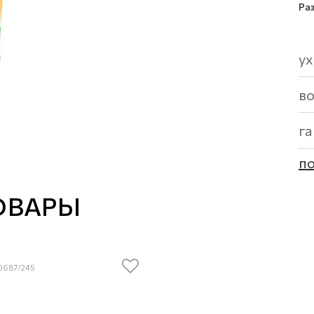
Ра
ух
в
г
по
ОВАРЫ
/0687/245