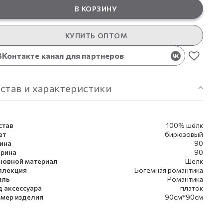
В КОРЗИНУ
КУПИТЬ ОПТОМ
ВКонтакте канал для партнеров
став и характеристики
став
100% шёлк
ет
бирюзовый
ина
90
рина
90
новной материал
Шёлк
ллекция
Богемная романтика
иль
Романтика
д аксессуара
платок
змер изделия
90см*90см