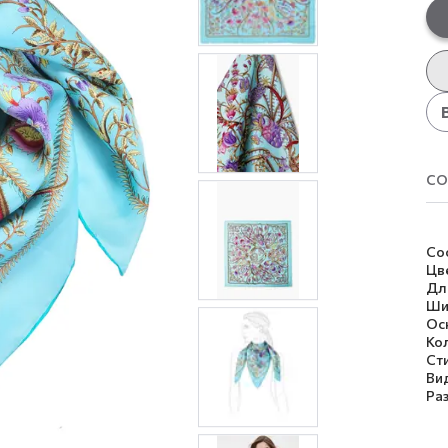
со
Со
Цв
Дл
Ши
Ос
Ко
Ст
Ви
Ра