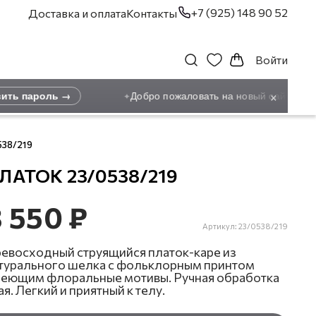
+7 (925) 148 90 52
Доставка и оплата
Контакты
Войти
×
ть пароль →
Добро пожаловать на новый сайт! Ранее
✦
538/219
ЛАТОК 23/0538/219
 550 ₽
Артикул:
23/0538/219
евосходный струящийся платок-каре из
турального шелка с фольклорным принтом
еющим флоральные мотивы. Ручная обработка
ая. Легкий и приятный к телу.