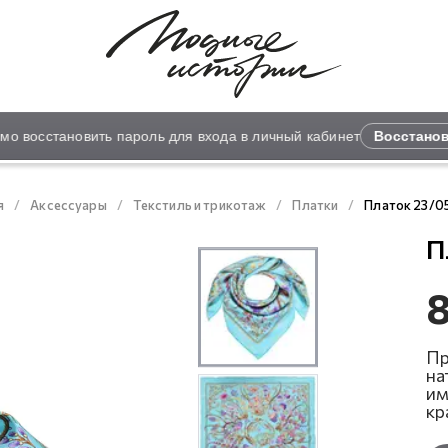
 восстановить пароль для входа в личный кабинет
Восстанови
я
Аксессуары
Текстиль и трикотаж
Платки
Платок 23/0
П
8
Пр
на
им
кр