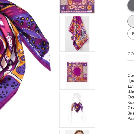
со
Со
Цв
Дл
Ши
Ос
Ко
Ст
Ви
Ра