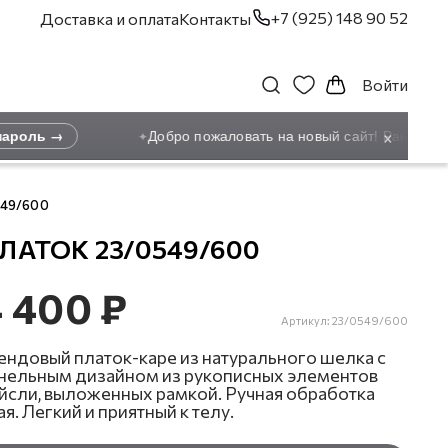
+7 (925) 148 90 52
Доставка и оплата
Контакты
Войти
×
ароль →
Добро пожаловать на новый сайт! Ранее зар
✦
549/600
ЛАТОК 23/0549/600
 400 ₽
Артикул:
23/0549/600
ендовый платок-каре из натурального шелка с
нельным дизайном из рукописных элементов
йсли, выложенных рамкой. Ручная обработка
ая. Легкий и приятный к телу.