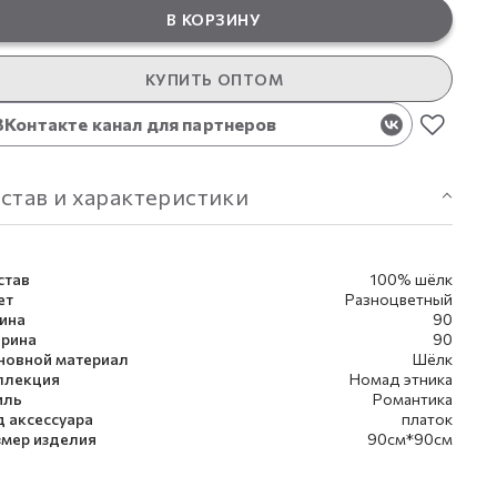
В КОРЗИНУ
КУПИТЬ ОПТОМ
ВКонтакте канал для партнеров
став и характеристики
став
100% шёлк
ет
Разноцветный
ина
90
рина
90
новной материал
Шёлк
ллекция
Номад этника
иль
Романтика
д аксессуара
платок
змер изделия
90см*90см