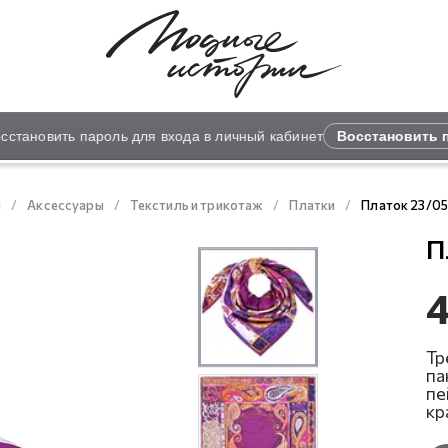
тановить пароль для входа в личный кабинет
Восстановить п
я
Аксессуары
Текстиль и трикотаж
Платки
Платок 23/0
П
4
Тр
па
пе
кр