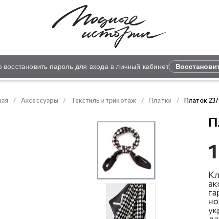
сстановить пароль для входа в личный кабинет
Восстановить
ная
Аксессуары
Текстиль и трикотаж
Платки
Платок 23
П
1
Кл
ак
га
но
ук
да