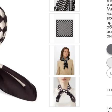
и 
Мя
мо
вс
пр
об
ис
он
со
Со