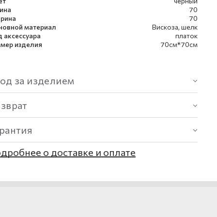
ет
черный
ина
70
рина
70
новной материал
Вискоза, шелк
д аксессуара
платок
змер изделия
70см*70см
од за изделием
озврат
арантия
дробнее о доставке и оплате