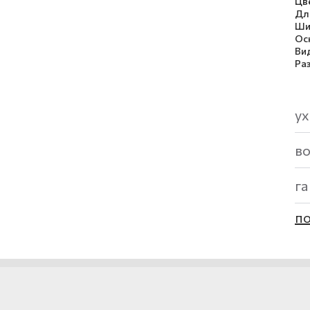
Цв
Дл
Ши
Ос
Ви
Ра
ух
в
г
по