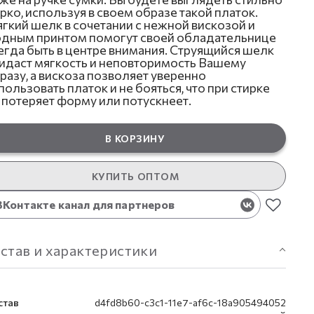
ярко, используя в своем образе такой платок.
гкий шелк в сочетании с нежной вискозой и
дным принтом помогут своей обладательнице
егда быть в центре внимания. Струящийся шелк
идаст мягкость и неповторимость Вашему
разу, а вискоза позволяет уверенно
пользовать платок и не бояться, что при стирке
 потеряет форму или потускнеет.
В КОРЗИНУ
КУПИТЬ ОПТОМ
ВКонтакте канал для партнеров
став и характеристики
став
d4fd8b60-c3c1-11e7-af6c-18a905494052