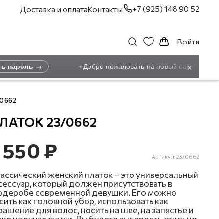
+7 (925) 148 90 52
Доставка и оплата
Контакты
Войти
×
 пароль →
Добро пожаловать на новый сайт! Ранее з
✦
/0662
ЛАТОК 23/0662
 550 ₽
Артикул:
23/0662
ассический женский платок – это универсальный
сессуар, который должен присутствовать в
рдеробе современной девушки. Его можно
сить как головной убор, использовать как
рашение для волос, носить на шее, на запястье и
же на ручке сумки. Вы будете выглядеть стильно