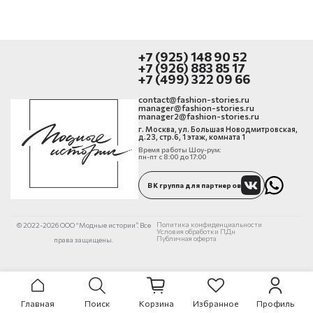
+7 (925) 148 90 52
+7 (926) 883 85 17
+7 (499) 322 09 66
contact@fashion-stories.ru
manager@fashion-stories.ru
manager2@fashion-stories.ru
г. Москва, ул. Большая Новодмитровская,
д.23, стр.6, 1 этаж, комната 1
Время работы Шоу-рум:
пн-пт с 8:00 до 17:00
ВК группа для партнеров
Политика конфиденциальности
© 2022-2026 ООО “Модные истории”. Все
Условия обработки ПДн
Публичная оферта
права защищены.
Главная
Поиск
Корзина
Избранное
Профиль