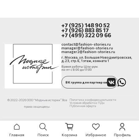
+7 (925) 148 90 52
+7 (926) 883 85 17
+7 (499) 322 09 66
contact@fashion-stories.ru
manager@fashion-stories.ru
manager2@fashion-stories.ru
г. Москва, ул. Большая Новодмитровская,
д.23, стр.6, 1 этаж, комната 1
Время работы Шоу-рум:
пн-пт с 8:00 до 17:00
ВК группа для партнеров
Политика конфиденциальности
© 2022-2026 ООО “Модные истории”. Все
Условия обработки ПДн
Публичная оферта
права защищены.
Главная
Поиск
Корзина
Избранное
Профиль