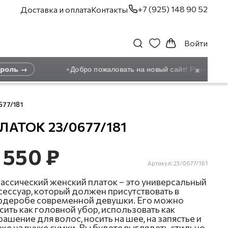
+7 (925) 148 90 52
Доставка и оплата
Контакты
Войти
×
оль →
Добро пожаловать на новый сайт! Ранее зарег
✦
677/181
ЛАТОК 23/0677/181
 550 ₽
Артикул:
23/0677/181
ассический женский платок – это универсальный
сессуар, который должен присутствовать в
рдеробе современной девушки. Его можно
сить как головной убор, использовать как
рашение для волос, носить на шее, на запястье и
же на ручке сумки. Вы будете выглядеть стильно