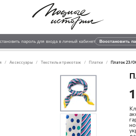
новить пароль для входа в личный кабинет
Восстановить пар
я
Аксессуары
Текстиль и трикотаж
Платки
Платок 23/0
П
1
Кл
ак
га
но
ук
да