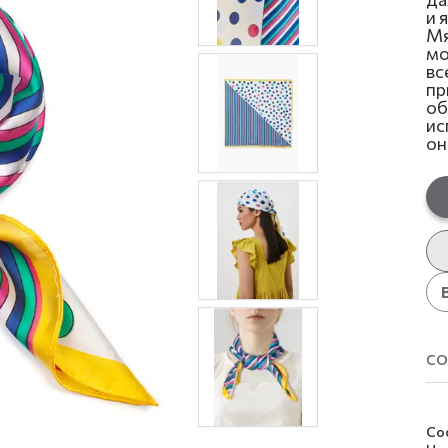
и 
Мя
мо
вс
пр
об
ис
он
со
Со