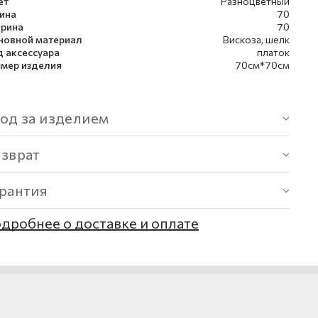
ет
Разноцветный
ина
70
рина
70
новной материал
Вискоза, шелк
д аксессуара
платок
змер изделия
70см*70см
од за изделием
озврат
арантия
дробнее о доставке и оплате