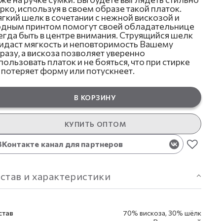
ярко, используя в своем образе такой платок.
гкий шелк в сочетании с нежной вискозой и
дным принтом помогут своей обладательнице
егда быть в центре внимания. Струящийся шелк
идаст мягкость и неповторимость Вашему
разу, а вискоза позволяет уверенно
пользовать платок и не бояться, что при стирке
 потеряет форму или потускнеет.
В КОРЗИНУ
КУПИТЬ ОПТОМ
ВКонтакте канал для партнеров
став и характеристики
став
70% вискоза, 30% шёлк