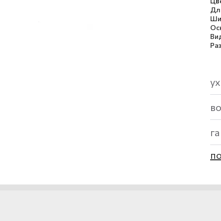
Цв
Дл
Ши
Ос
Ви
Ра
ух
в
г
по