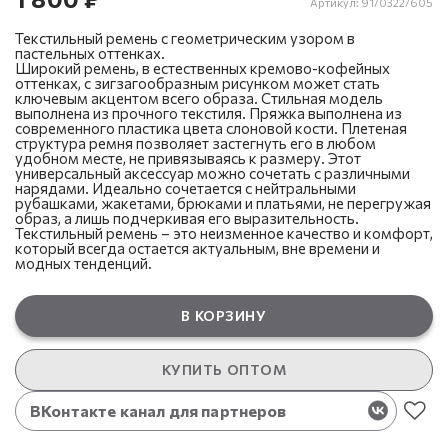
Артикул:
91/0322/605
Текстильный ремень с геометрическим узором в
пастельных оттенках.
Широкий ремень, в естественных кремово-кофейных
оттенках, с зигзагообразным рисунком может стать
ключевым акцентом всего образа. Стильная модель
выполнена из прочного текстиля. Пряжка выполнена из
современного пластика цвета слоновой кости. Плетеная
структура ремня позволяет застегнуть его в любом
удобном месте, не привязываясь к размеру. Этот
универсальный аксессуар можно сочетать с различными
нарядами. Идеально сочетается с нейтральными
рубашками, жакетами, брюками и платьями, не перегружая
образ, а лишь подчеркивая его выразительность.
Текстильный ремень – это неизменное качество и комфорт,
который всегда остается актуальным, вне времени и
модных тенденций.
В КОРЗИНУ
КУПИТЬ ОПТОМ
ВКонтакте канал для партнеров