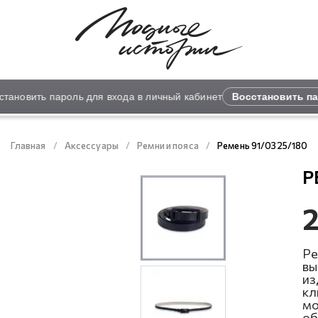
ановить пароль для входа в личный кабинет
Восстановить пар
Главная
Аксессуары
Ремни и пояса
Ремень 91/0325/180
Р
2
Ре
вы
из
кл
мо
об