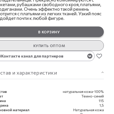
кетами, рубашками свободного кроя, платьями,
рдиганами. Очень эффектно такой ремень
отрится с платьями из легких тканей. Узкий пояс
дойдет почти к любой фигуре.
В КОРЗИНУ
КУПИТЬ ОПТОМ
ВКонтакте канал для партнеров
став и характеристики
став
натуральная кожа-100%
ет
Темно-синий
ина
115
рина
1,5
новной материал
Натуральная кожа