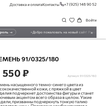
+7 (925) 148 90 52
Доставка и оплата
Контакты
Войти
×
оль →
Добро пожаловать на новый сайт! Ранее зарег
✦
ЕМЕНЬ 91/0325/180
 550 ₽
Артикул:
91/0325/180
мень насыщенного темно-синего цвета из
сококачественной кожи, с пряжкой в цвет
делия подчеркнет достоинства фигуры и станет
ючевым акцентом всего образа в целом. Узкие
дели, призванны подчеркнуть тонкую талию
ладательницы. Прекрасно комбинируются с