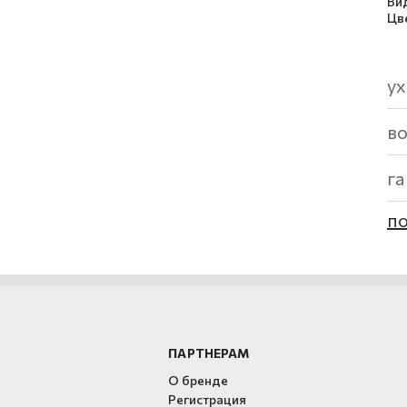
Ви
Цв
ух
в
г
по
ПАРТНЕРАМ
О бренде
Регистрация