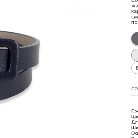
жа
ка
см
по
со
Со
Цв
Дл
Ши
Ос